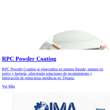
RPC Powder Coating
RPC Powder Coating se especializa en pintura líquida, pintura en
polvo y herrería, ofreciendo soluciones de recubrimiento y
fabricación de estructuras metálicas en Tijuana.
Ver Más