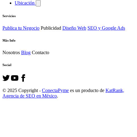
Ubicación
Servicios
Publica tu Negocio
Publicidad
Diseño Web
SEO y Google Ads
Más Info
Nosotros
Blog
Contacto
Social
© 2025 Copyright -
ConectaPyme
es un producto de
KatRank,
Agencia de SEO en México
.