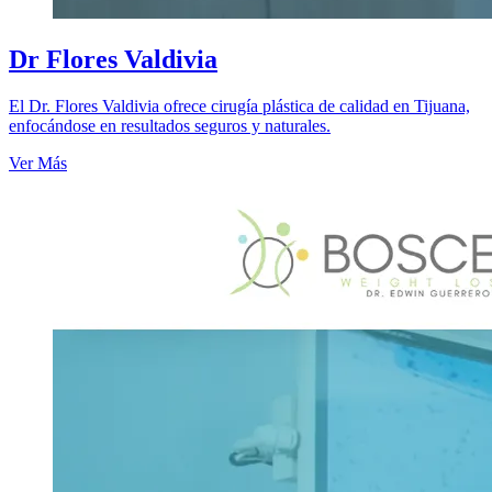
Dr Flores Valdivia
El Dr. Flores Valdivia ofrece cirugía plástica de calidad en Tijuana,
enfocándose en resultados seguros y naturales.
Ver Más