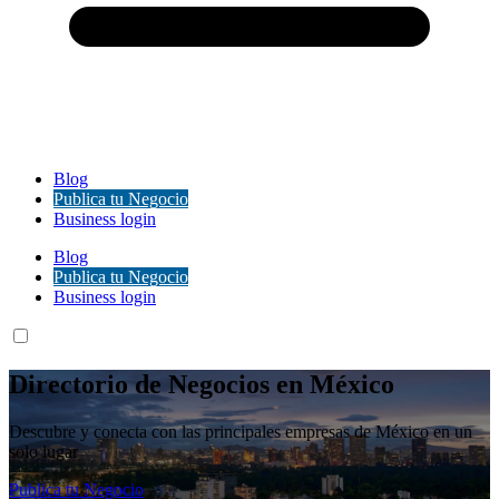
Blog
Publica tu Negocio
Business login
Blog
Publica tu Negocio
Business login
Directorio de Negocios en México
Descubre y conecta con las principales empresas de México en un
solo lugar
Publica tu Negocio