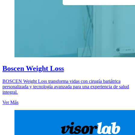
Boscen Weight Loss
BOSCEN Weight Loss transforma vidas con cirugía bariátrica
personalizada y tecnología avanzada para una experiencia de salud
integral.
Ver Más