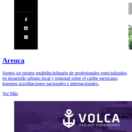
Areuca
Somos un equipo multidisciplinario de profesionales especializados
en desarrollo urbano local y regional sobre el caribe mexicano,
tenemos acreditaciones nacionales e internacionales.
Ver Más