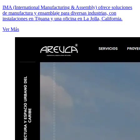
IMA (International Manufacturing & Assembly) ofrece soluciones
de manufactura y ensamblaje para diversas industrias, con
instalaciones en Tijuana y una oficina en La Jolla, California.
Ver Más