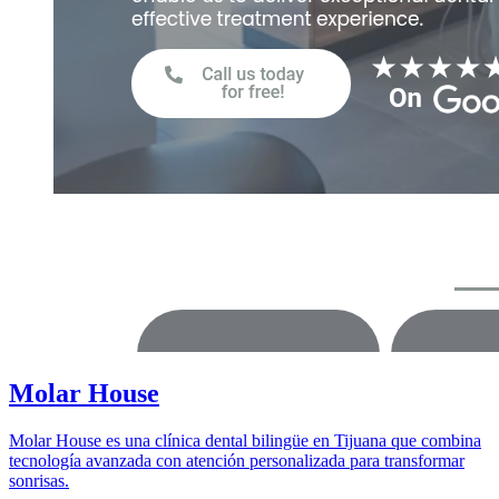
Molar House
Molar House es una clínica dental bilingüe en Tijuana que combina
tecnología avanzada con atención personalizada para transformar
sonrisas.